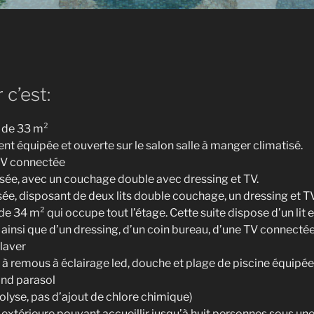
 c’est:
e de 33 m²
t équipée et ouverte sur le salon salle à manger climatisé.
TV connectée
sée, avec un couchage double avec dressing et TV.
e, disposant de deux lits double couchage, un dressing et TV
de 34 m² qui occupe tout l’étage. Cette suite dispose d’un lit
, ainsi que d’un dressing, d’un coin bureau, d’une TV connectée
laver
à remous à éclairage led, douche et plage de piscine équipée de
and parasol
rolyse, pas d’ajout de chlore chimique)
 extérieure pouvant accueillir jusqu’à huit personnes sous une